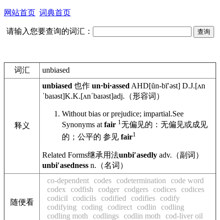
网站首页
词典首页
请输入您要查询的词汇：
词汇
unbiased
unbiased
也作
un·bi·assed
AHD
[ŭn-bīʹəst]
D.J.
[ʌn
ˈbaɪəst]
K.K.
[ʌnˈbaɪəst]
adj.
（形容词）
Without bias or prejudice; impartial.See
1
Synonyms at
fair
无偏见的：无偏见或成见
释义
1
的；公平的 参见
fair
Related Forms
继承用法
unbiʹasedly
adv.
（副词）
unbiʹasedness
n.
（名词）
co-dependent
codes
codetermination
code word
codex
codfish
codger
codgers
codices
codices
codicil
codicils
codified
codifies
codify
随便看
codifying
coding
codirect
codlin
codling
codling moth
codlings
codlin moth
cod-liver oil