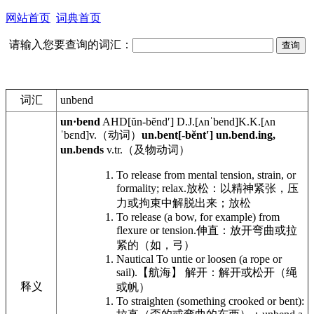
网站首页
词典首页
请输入您要查询的词汇：
词汇
unbend
un·bend
AHD
[ŭn-bĕndʹ]
D.J.
[ʌnˈbend]
K.K.
[ʌn
ˈbɛnd]
v.
（动词）
un.bent[-bĕntʹ] un.bend.ing,
un.bends
v.tr.
（及物动词）
To release from mental tension, strain, or
formality; relax.
放松：以精神紧张，压
力或拘束中解脱出来；放松
To release (a bow, for example) from
flexure or tension.
伸直：放开弯曲或拉
紧的（如，弓）
Nautical
To untie or loosen (a rope or
sail).
【航海】 解开：解开或松开（绳
释义
或帆）
To straighten (something crooked or bent):