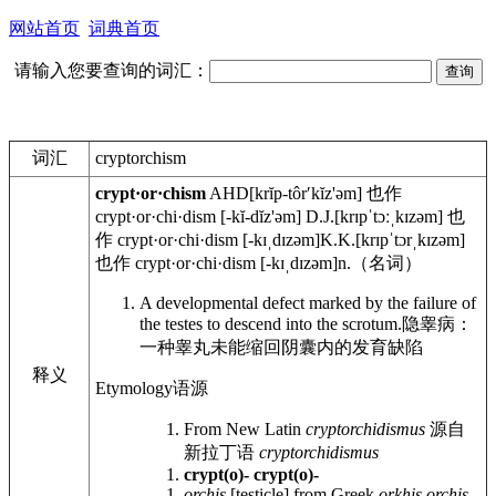
网站首页
词典首页
请输入您要查询的词汇：
词汇
cryptorchism
crypt·or·chism
AHD
[krĭp-tôrʹkĭz'əm] 也作
crypt·or·chi·dism [-kĭ-dĭz'əm]
D.J.
[krɪpˈtɔːˌkɪzəm] 也
作 crypt·or·chi·dism [-kɪˌdɪzəm]
K.K.
[krɪpˈtɔrˌkɪzəm]
也作 crypt·or·chi·dism [-kɪˌdɪzəm]
n.
（名词）
A developmental defect marked by the failure of
the testes to descend into the scrotum.
隐睾病：
一种睾丸未能缩回阴囊内的发育缺陷
释义
Etymology
语源
From New Latin
cryptorchidismus
源自
新拉丁语
cryptorchidismus
crypt(o)-
crypt(o)-
orchis
[testicle] from Greek
orkhis
orchis