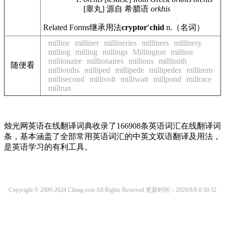
[睾丸] 源自 希腊语
orkhis
Related Forms
继承用法
cryptorʹchid
n.
（名词）
milline
milliner
millineries
milliners
millinery
milling
milling
millings
Millington
million
millionaire
millionaires
millions
millionth
随便看
millionths
milliped
millipede
millipedes
millirem
millisecond
millivolt
milliwatt
millpond
millrace
millrun
烛光网英语在线翻译词典收录了166908条英语词汇在线翻译词
条，基本涵盖了全部常用英语词汇的中英文双语翻译及用法，
是英语学习的有利工具。
Copyright © 2000-2024 Clmag.com All Rights Reserved
更新时间：2026/8/8 0:50:32