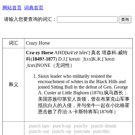
网站首页
词典首页
请输入您要查询的词汇：
词汇
Crazy Horse
Cra·zy Horse
AHD
[krāʹzē hôrs'] 真名 塔森科
-
威特
科(
1849?-1877
)
D.J.
[ˈkreɪziː ˌhɔːs]
K.K.
[ˈkrezi
ˌhɔrs]
NONE
（无词性）
Sioux leader who militarily resisted the
encroachment of whites in the Black Hills and
释义
joined Sitting Bull in the defeat of Gen. George
A. Custer at Little Bighorn (1876).
疯马酋长：
美国苏族印第安人首领，曾在布莱克山军事
抵抗白人的入侵，并与坐牛一起在小比格霍
恩击败了乔治·A·卡斯特将军(1876年）
punch tape
punch-up
punchy
punch–drunk
punch–out
punch–up
punctate
punctilio