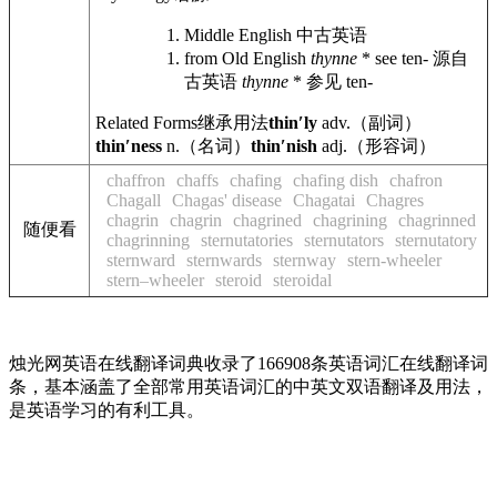
Middle English
中古英语
from Old English
thynne
* see ten-
源自
古英语
thynne
* 参见 ten-
Related Forms
继承用法
thinʹly
adv.
（副词）
thinʹness
n.
（名词）
thinʹnish
adj.
（形容词）
chaffron
chaffs
chafing
chafing dish
chafron
Chagall
Chagas' disease
Chagatai
Chagres
chagrin
chagrin
chagrined
chagrining
chagrinned
随便看
chagrinning
sternutatories
sternutators
sternutatory
sternward
sternwards
sternway
stern-wheeler
stern–wheeler
steroid
steroidal
烛光网英语在线翻译词典收录了166908条英语词汇在线翻译词
条，基本涵盖了全部常用英语词汇的中英文双语翻译及用法，
是英语学习的有利工具。