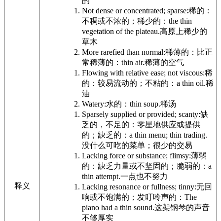
的
Not dense or concentrated; sparse:
稀的：
不稠或不浓的；稀少的：
the thin
vegetation of the plateau.
高原上稀少的
草木
More rarefied than normal:
稀薄的：比正
常稀薄的：
thin air.
稀薄的空气
Flowing with relative ease; not viscous:
稀
的：较易流动的；不粘的：
a thin oil.
稀
油
Watery:
水的：
thin soup.
稀汤
Sparsely supplied or provided; scanty:
缺
乏的，不足的：零星地供应或提供
的；缺乏的：
a thin menu; thin trading.
没什么可吃的菜单；很少的交易
Lacking force or substance; flimsy:
薄弱
的：缺乏力量或不坚固的；脆弱的：
a
thin attempt.
一点也不努力
释义
Lacking resonance or fullness; tinny:
无回
响或不饱满的；发叮呤声的：
The
piano had a thin sound.
这架钢琴的声音
不够厚实