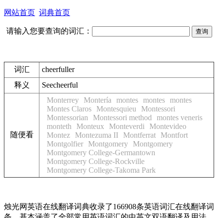
网站首页
词典首页
请输入您要查询的词汇：
词汇
cheerfuller
释义
See
cheerful
Monterrey
Montería
montes
montes
montes
Montes Claros
Montesquieu
Montessori
Montessorian
Montessori method
montes veneris
monteth
Monteux
Monteverdi
Montevideo
随便看
Montez
Montezuma II
Montferrat
Montfort
Montgolfier
Montgomery
Montgomery
Montgomery College-Germantown
Montgomery College-Rockville
Montgomery College-Takoma Park
烛光网英语在线翻译词典收录了166908条英语词汇在线翻译词
条，基本涵盖了全部常用英语词汇的中英文双语翻译及用法，