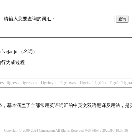
请输入您要查询的词汇：
ɑrˈveʃən]
n.
（名词）
的行为或过程
es
tigress
tigresses
Tigrinya
Tigrinyas
Tigris
Tigriña
Tigré
Tigua
译词条，基本涵盖了全部常用英语词汇的中英文双语翻译及用法，是
Copyright © 2000-2024 Clmag.com All Rights Reserved
更新时间：2026/8/7 10:57:36