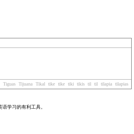
Tiguas
Tijuana
Tikal
tike
tike
tiki
tikis
til
til
tilapia
tilapias
英语学习的有利工具。