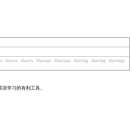
rs
shaves
shaves
Shavian
Shavians
shaving
shaving
shavings
英语学习的有利工具。