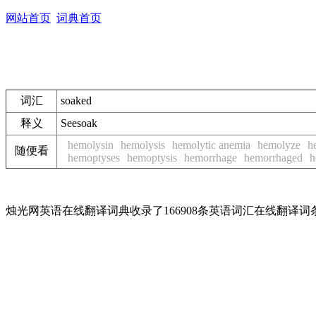
网站首页
词典首页
词汇
soaked
释义
See
soak
hemolysin
hemolysis
hemolytic anemia
hemolyze
h
随便看
hemoptyses
hemoptysis
hemorrhage
hemorrhaged
h
烛光网英语在线翻译词典收录了166908条英语词汇在线翻