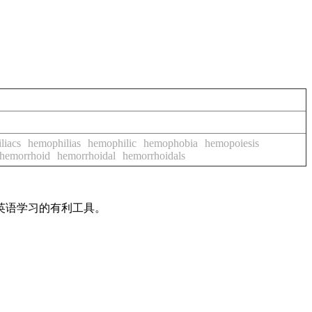
liacs
hemophilias
hemophilic
hemophobia
hemopoiesis
hemorrhoid
hemorrhoidal
hemorrhoidals
英语学习的有利工具。