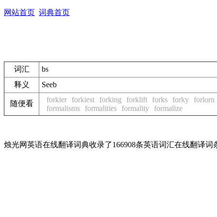
网站首页
词典首页
词汇
bs
释义
See
b
forkier
forkiest
forking
forklift
forks
forky
forlorn
随便看
formalisms
formalities
formality
formalize
烛光网英语在线翻译词典收录了166908条英语词汇在线翻