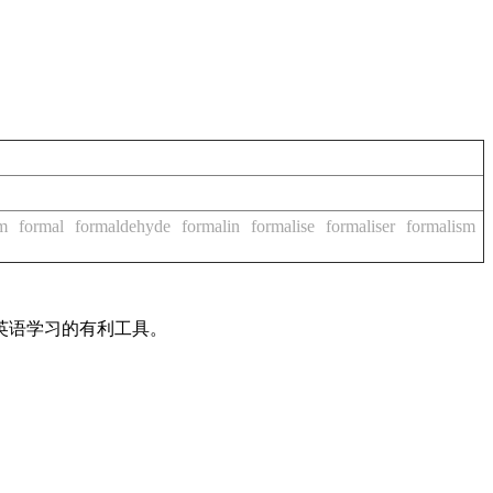
m
formal
formaldehyde
formalin
formalise
formaliser
formalism
英语学习的有利工具。