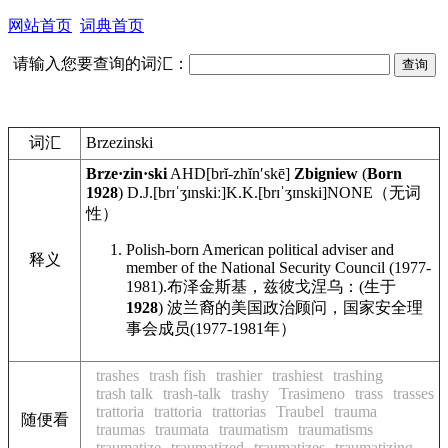
网站首页
词典首页
请输入您要查询的词汇：
词汇
Brzezinski
Brze·zin·ski
AHD
[brĭ-zhĭnʹskē]
Zbigniew
(
Born
1928
)
D.J.
[brɪˈʒɪnskiː]
K.K.
[brɪˈʒɪnski]
NONE
（无词
性）
Polish-born American political adviser and
释义
member of the National Security Council (1977-
1981).
布泽金斯基，兹彼戈涅乌：(生于
1928
) 波兰裔的美国政治顾问，国家安全理
事会成员(1977-1981年）
trashes
trash fish
trashier
trashiest
trashing
trash talk
trash-talk
trashy
Trasimeno
trass
trasses
trattoria
trattoria
trattorias
Traubel
trauma
随便看
traumas
traumata
traumatism
traumatisms
traumatize
traumatized
traumatizes
traumatizing