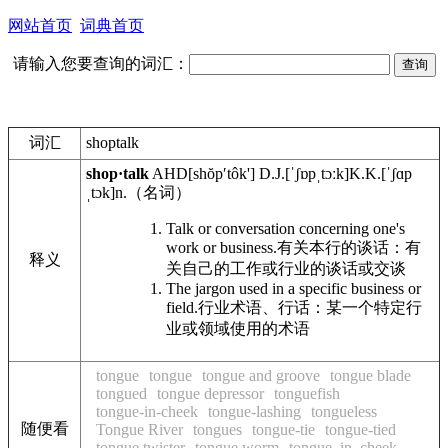
网站首页
词典首页
请输入您要查询的词汇：
词汇
shoptalk
shop·talk
AHD
[shŏpʹtôk']
D.J.
[ˈʃɒpˌtɔːk]
K.K.
[ˈʃɑp
ˌtɔk]
n.
（名词）
Talk or conversation concerning one's
work or business.
有关本行的谈话：有
释义
关自己的工作或行业的谈话或交谈
The jargon used in a specific business or
field.
行业术语、行话：某一个特定行
业或领域使用的术语
tongue
tongue
tongue and groove
tongue blade
tongued
tongue depressor
tonguefish
tongue-in-cheek
tongue-lashing
tongueless
随便看
Tongue River
tongues
tongue-tie
tongue-tied
tongue twister
tongue worm
tongue–in–cheek