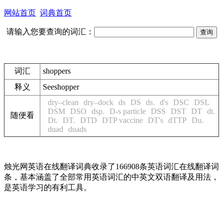
网站首页
词典首页
请输入您要查询的词汇：
词汇
shoppers
释义
See
shopper
dry–clean
dry–dock
ds
DS
ds.
d's
DSC
DSL
DSM
DSO
dsp.
D-s particle
DSS
DST
DT
dt.
随便看
Dt.
DT.
DTD
DTP vaccine
DT's
dTTP
Du.
duad
duads
烛光网英语在线翻译词典收录了166908条英语词汇在线翻译词
条，基本涵盖了全部常用英语词汇的中英文双语翻译及用法，
是英语学习的有利工具。