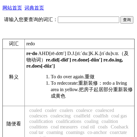
网站首页
词典首页
请输入您要查询的词汇：
词汇
redo
re·do
AHD
[rē-do͞o′]
D.J.
[riːˈduː]
K.K.
[riˈdu]
v.tr.
（及
物动词）
re.did[-dĭdʹ] re.done[-dŭnʹ] re.do.ing,
re.does[-dŭzʹ]
To do over again.
重做
释义
To redecorate:
重新装修：
redo a living
area in yellow.
把房子起居部分重新装修
成黄色
coaled
coaler
coalers
coalesce
coalesced
coalesces
coalescing
coalfield
coalfish
coal gas
coalification
coalifications
coaling
coalition
随便看
coalitions
coal measures
coal oil
coals
Coalsack
coal tar
coaming
coamings
co-anchor
coarctate