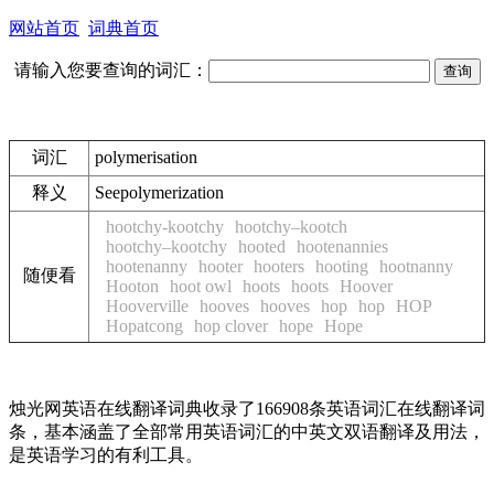
网站首页
词典首页
请输入您要查询的词汇：
词汇
polymerisation
释义
See
polymerization
hootchy-kootchy
hootchy–kootch
hootchy–kootchy
hooted
hootenannies
hootenanny
hooter
hooters
hooting
hootnanny
随便看
Hooton
hoot owl
hoots
hoots
Hoover
Hooverville
hooves
hooves
hop
hop
HOP
Hopatcong
hop clover
hope
Hope
烛光网英语在线翻译词典收录了166908条英语词汇在线翻译词
条，基本涵盖了全部常用英语词汇的中英文双语翻译及用法，
是英语学习的有利工具。