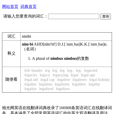
网站首页
词典首页
请输入您要查询的词汇：
词汇
nimbi
nim·bi
AHD
[nĭmʹbī']
D.J.
[ˈnɪmˌbaɪ]
K.K.
[ˈnɪmˌbaɪ]
n.
（名词）
释义
A plural of
nimbus
nimbus
的复数
left–hander
leg
leg
leg
leg-
leg.
legacied
legacies
legacy
legacying
legal
legal age
随便看
legal aid
legal cap
legalese
legaleses
legal holiday
legalise
legalism
legalisms
legalities
legality
legalize
legalized
legalizes
烛光网英语在线翻译词典收录了166908条英语词汇在线翻译词
条，基本涵盖了全部常用英语词汇的中英文双语翻译及用法，