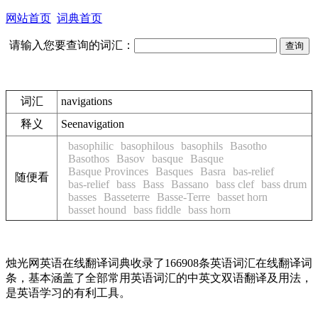
网站首页
词典首页
请输入您要查询的词汇：
词汇
navigations
释义
See
navigation
basophilic
basophilous
basophils
Basotho
Basothos
Basov
basque
Basque
Basque Provinces
Basques
Basra
bas-relief
随便看
bas-relief
bass
Bass
Bassano
bass clef
bass drum
basses
Basseterre
Basse-Terre
basset horn
basset hound
bass fiddle
bass horn
烛光网英语在线翻译词典收录了166908条英语词汇在线翻译词
条，基本涵盖了全部常用英语词汇的中英文双语翻译及用法，
是英语学习的有利工具。