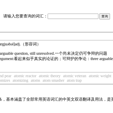
请输入您要查询的词汇：
ɑrgjuəbəl]
adj.
（形容词）
arguable question, still unresolved.
一个尚未决定仍可争辩的问题
argument:
看起来似乎真实的论证的；可辩护的争论：
three arguable
nd pear
atomic reactor
atomic theory
atomic veteran
atomic weight
omizes
atomizing
atoms
atom smasher
atom trap
译词条，基本涵盖了全部常用英语词汇的中英文双语翻译及用法，是