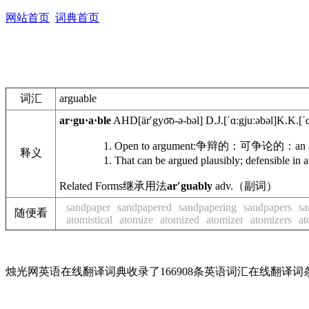
网站首页
词典首页
词汇
arguable
ar·gu·a·ble
AHD
[ärʹgyo͞o-ə-bəl]
D.J.
[ˈɑːgjuːəbəl]
K.K.
[ˈ
Open to argument:
争辩的：可争论的：
an 
释义
That can be argued plausibly; defensible in 
Related Forms
继承用法
arʹguably
adv.
（副词）
sandpaper
sandpapered
sandpapering
sandpapers
sa
随便看
atomistical
atomize
atomized
atomizer
atomizers
at
烛光网英语在线翻译词典收录了166908条英语词汇在线翻