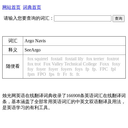
网站首页
词典首页
请输入您要查询的词汇：
词汇
Argo Navis
释义
See
Argo
fox squirrel
foxtail
foxtail lily
fox terrier
foxtrot
fox trot
Fox Valley Technical College
Foxx
foxy
随便看
foy
foyer
foyer
foyers
foys
fp
fp.
FPC
fpl
fpm
FPO
fps
fr
Fr
fr.
fr.
烛光网英语在线翻译词典收录了166908条英语词汇在线翻译词
条，基本涵盖了全部常用英语词汇的中英文双语翻译及用法，
是英语学习的有利工具。