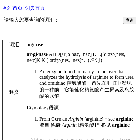
网站首页
词典首页
请输入您要查询的词汇：
词汇
arginase
ar·gi·nase
AHD
[ärʹjə-nās', -nāz]
D.J.
[ˈɑːdʒəˌneɪs, -
neɪz]
K.K.
[ˈɑrdʒəˌnes, -nez]
n.
（名词）
An enzyme found primarily in the liver that
catalyzes the hydrolysis of arginine to form urea
and ornithine.
精氨酸酶：首先在肝脏中发现
的一种酶，它能催化精氨酸产生尿素及鸟胺
释义
酸的水解
Etymology
语源
From German
Arginin
[arginine] * see
arginine
源自 德语
Arginin
[精氨酸] * 参见
arginine
Atatürk
atavism
atavisms
ataxia
ataxias
ataxies