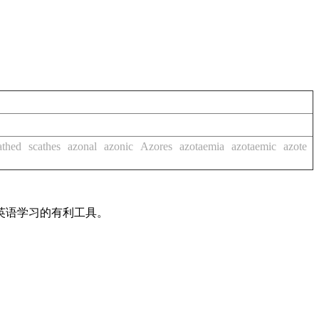
athed
scathes
azonal
azonic
Azores
azotaemia
azotaemic
azote
英语学习的有利工具。