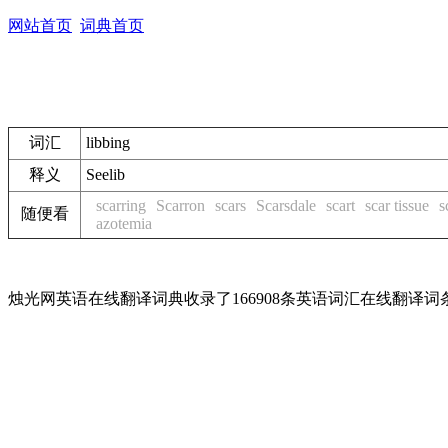
网站首页
词典首页
词汇
libbing
释义
See
lib
scarring
Scarron
scars
Scarsdale
scart
scar tissue
s
随便看
azotemia
烛光网英语在线翻译词典收录了166908条英语词汇在线翻