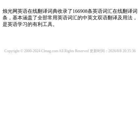
烛光网英语在线翻译词典收录了166908条英语词汇在线翻译词
条，基本涵盖了全部常用英语词汇的中英文双语翻译及用法，
是英语学习的有利工具。
Copyright © 2000-2024 Clmag.com All Rights Reserved
更新时间：2026/8/8 20:35:36