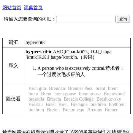
网站首页
词典首页
请输入您要查询的词汇：
词汇
hypercritic
hy·per·crit·ic
AHD
[hī'pər-krĭtʹĭk]
D.J.
[ˌhaɪpə
ˈkrɪtɪk]
K.K.
[ˌhaɪpɚˈkrɪtɪk]
n.
（名词）
释义
A person who is excessively critical.
苛求者：
一个过度吹毛求疵的人
Bren gun
Brennan
Brenner Pass
brent
brent
brent
Brent
brent goose
brent goose
Brentwood
随便看
bresaola
Brescia
Brescia College
Breshkovsky
Breslau
Brest
Bret.
Bretagne
brethren
brethren
brethren
Breton
Bretonneau
Bretons
Breuer
烛光网英语在线翻译词典收录了166908条英语词汇在线翻译词