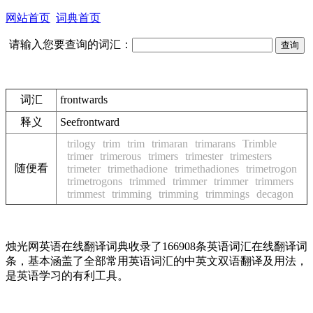
网站首页
词典首页
请输入您要查询的词汇：
词汇
frontwards
释义
See
frontward
trilogy
trim
trim
trimaran
trimarans
Trimble
trimer
trimerous
trimers
trimester
trimesters
随便看
trimeter
trimethadione
trimethadiones
trimetrogon
trimetrogons
trimmed
trimmer
trimmer
trimmers
trimmest
trimming
trimming
trimmings
decagon
烛光网英语在线翻译词典收录了166908条英语词汇在线翻译词
条，基本涵盖了全部常用英语词汇的中英文双语翻译及用法，
是英语学习的有利工具。